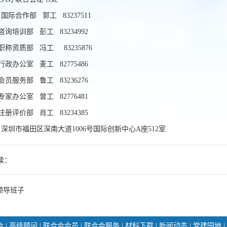
际合作部 郭工 83237511
培训部 彭
工
83234992
资质部 冯
工
83235876
办公室 麦
工
82775486
服务部 鲁
工
83236276
办公室 曾
工
82776481
评价部 肖
工
83234385
深圳市福田区深南大道1006号国际创新中心A座512室
读：
领导班子
会
|
高级顾问
|
联合会会员
|
联合会服务
|
材料下载
|
新闻动态
|
党建园地
|