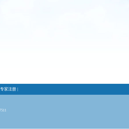
专家注册
|
511